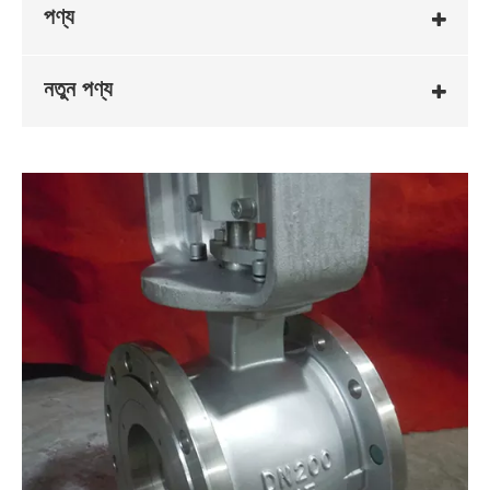
পণ্য
নতুন পণ্য