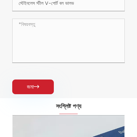
জমা

সংশ্লিষ্ট পণ্য