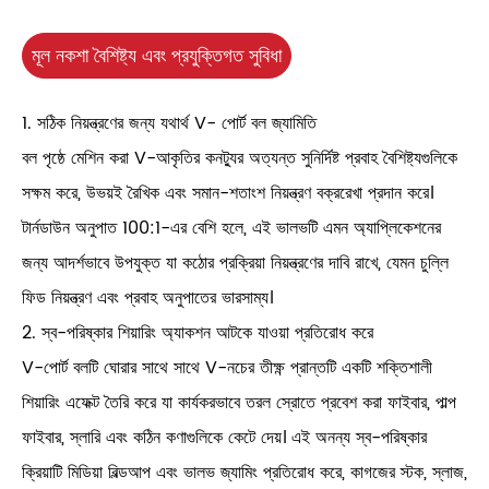
মূল নকশা বৈশিষ্ট্য এবং প্রযুক্তিগত সুবিধা
1. সঠিক নিয়ন্ত্রণের জন্য যথার্থ V- পোর্ট বল জ্যামিতি
বল পৃষ্ঠে মেশিন করা V-আকৃতির কনট্যুর অত্যন্ত সুনির্দিষ্ট প্রবাহ বৈশিষ্ট্যগুলিকে
সক্ষম করে, উভয়ই রৈখিক এবং সমান-শতাংশ নিয়ন্ত্রণ বক্ররেখা প্রদান করে।
টার্নডাউন অনুপাত 100:1-এর বেশি হলে, এই ভালভটি এমন অ্যাপ্লিকেশনের
জন্য আদর্শভাবে উপযুক্ত যা কঠোর প্রক্রিয়া নিয়ন্ত্রণের দাবি রাখে, যেমন চুল্লি
ফিড নিয়ন্ত্রণ এবং প্রবাহ অনুপাতের ভারসাম্য।
2. স্ব-পরিষ্কার শিয়ারিং অ্যাকশন আটকে যাওয়া প্রতিরোধ করে
V-পোর্ট বলটি ঘোরার সাথে সাথে V-নচের তীক্ষ্ণ প্রান্তটি একটি শক্তিশালী
শিয়ারিং এফেক্ট তৈরি করে যা কার্যকরভাবে তরল স্রোতে প্রবেশ করা ফাইবার, পাল্প
ফাইবার, স্লারি এবং কঠিন কণাগুলিকে কেটে দেয়। এই অনন্য স্ব-পরিষ্কার
ক্রিয়াটি মিডিয়া বিল্ডআপ এবং ভালভ জ্যামিং প্রতিরোধ করে, কাগজের স্টক, স্লাজ,