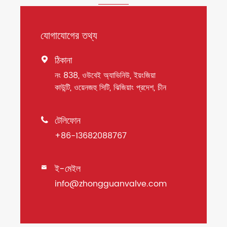
যোগাযোগের তথ্য
ঠিকানা

নং 838, ওউবেই অ্যাভিনিউ, ইয়ংজিয়া
কাউন্টি, ওয়েনজহু সিটি, ঝিজিয়াং প্রদেশ, চীন
টেলিফোন

+86-13682088767
ই-মেইল

info@zhongguanvalve.com