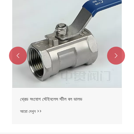


থ্রেড সংযোগ স্টেইনলেস স্টীল বল ভালভ
আরো দেখুন >>