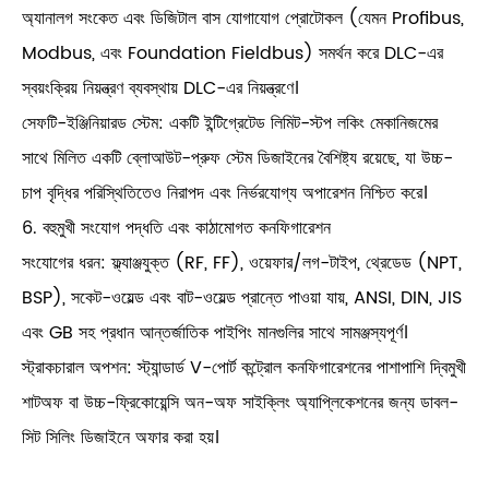
অ্যানালগ সংকেত এবং ডিজিটাল বাস যোগাযোগ প্রোটোকল (যেমন Profibus,
Modbus, এবং Foundation Fieldbus) সমর্থন করে DLC-এর
স্বয়ংক্রিয় নিয়ন্ত্রণ ব্যবস্থায় DLC-এর নিয়ন্ত্রণে।
সেফটি-ইঞ্জিনিয়ারড স্টেম: একটি ইন্টিগ্রেটেড লিমিট-স্টপ লকিং মেকানিজমের
সাথে মিলিত একটি ব্লোআউট-প্রুফ স্টেম ডিজাইনের বৈশিষ্ট্য রয়েছে, যা উচ্চ-
চাপ বৃদ্ধির পরিস্থিতিতেও নিরাপদ এবং নির্ভরযোগ্য অপারেশন নিশ্চিত করে।
6. বহুমুখী সংযোগ পদ্ধতি এবং কাঠামোগত কনফিগারেশন
সংযোগের ধরন: ফ্ল্যাঞ্জযুক্ত (RF, FF), ওয়েফার/লগ-টাইপ, থ্রেডেড (NPT,
BSP), সকেট-ওয়েল্ড এবং বাট-ওয়েল্ড প্রান্তে পাওয়া যায়, ANSI, DIN, JIS
এবং GB সহ প্রধান আন্তর্জাতিক পাইপিং মানগুলির সাথে সামঞ্জস্যপূর্ণ।
স্ট্রাকচারাল অপশন: স্ট্যান্ডার্ড V-পোর্ট কন্ট্রোল কনফিগারেশনের পাশাপাশি দ্বিমুখী
শাটঅফ বা উচ্চ-ফ্রিকোয়েন্সি অন-অফ সাইক্লিং অ্যাপ্লিকেশনের জন্য ডাবল-
সিট সিলিং ডিজাইনে অফার করা হয়।