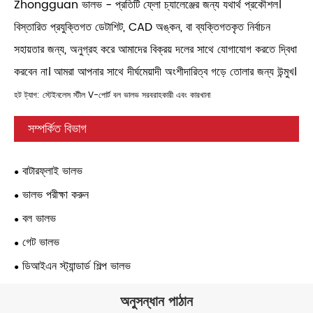
Zhongguan ভালভ - প্রতিটি ফ্লো চ্যালেঞ্জের জন্য যথার্থ প্রকৌশল।
বিস্তারিত প্রযুক্তিগত ডেটাশিট, CAD অঙ্কন, বা ব্যক্তিগতকৃত নির্বাচন
সহায়তার জন্য, অনুগ্রহ করে আমাদের বিক্রয় দলের সাথে যোগাযোগ করতে দ্বিধা
করবেন না। আমরা আপনার সাথে দীর্ঘমেয়াদী অংশীদারিত্ব গড়ে তোলার জন্য উন্মুখ।
হট ট্যাগ: স্টেইনলেস স্টীল V-পোর্ট বল ভালভ সরবরাহকারী এবং কারখানা
সম্পর্কিত বিভাগ
বাটারফ্লাই ভালভ
ভালভ পরীক্ষা করুন
বল ভালভ
গেট ভালভ
ডিআইএন স্ট্যান্ডার্ড শিল্প ভালভ
অনুসন্ধান পাঠান