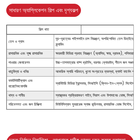
সাধারণ অ্যাপ্লিকেশন শিল্প এবং দৃশ্যকল্প
শিল্প খাত
দূর-দূরত্বের পাইপলাইন চাপ নিয়ন্ত্রণ, অপরিশোধিত তেল ডিহাইড্রেশন,
তেল ও গ্যাস
ক্র্যাকিং
রাসায়নিক এবং সূক্ষ্ম রাসায়নিক
ক্ষয়কারী মিডিয়া প্রবাহ নিয়ন্ত্রণ (অ্যাসিড, ক্ষার, দ্রাবক), পলিমারাইজে
পাওয়ার জেনারেশন
উচ্চ-তাপমাত্রার বাষ্প থ্রটলিং, বয়লার ব্লোডাউন, শীতল জল সঞ্চালন,
ধাতুবিদ্যা ও খনির
আকরিক স্লারি পরিবহন, ধুলো সংগ্রহের ব্যবস্থা, ব্লাস্ট ফার্নেস গ্যাস নিয
ফার্মাসিউটিক্যাল এবং
স্যানিটারি মিডিয়া ট্রান্সফার, সিআইপি (ক্লিন-ইন-প্লেস) সিস্টেম, ফার্মেন
বায়োটেকনোলজি
খাদ্য ও পানীয়
স্বাস্থ্যকর প্রক্রিয়াকরণ লাইন, সিরাপ এবং উপাদানের ডোজ, সিআইপি রিট
পরিবেশগত এবং জল চিকিত্সা
মিউনিসিপ্যাল ​​স্যুয়ারেজ স্লাজ কন্ডিশনার, রাসায়নিক ডোজ সিস্টেম, পুন