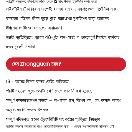
ওয়ারেন্টি সময়কাল: কমিশনের তারিখ থেকে 12 মাস, উত্পাদন ত্রুটিগুলি কভার করে।
লাইফটাইম টেকনিক্যাল সাপোর্ট: সমস্যা সমাধান, রক্ষণাবেক্ষণ নির্দেশিকা এবং
ভালভের পরিষেবা জীবন জুড়ে খুচরা যন্ত্রাংশের সুপারিশের জন্য আমাদের
ইঞ্জিনিয়ারিং টিমের বিনামূল্যে অ্যাক্সেস।
জরুরী প্রতিক্রিয়া: প্রধান 48-ঘন্টা অন-সাইট বা গুরুত্বপূর্ণ সিস্টেম ব্যর্থতার
জন্য দূরবর্তী সমর্থন।
কেন Zhongguan চয়ন?
18+ বছরের বিশেষ ভালভ তৈরির অভিজ্ঞতা
পাঁচটি মহাদেশ জুড়ে ৩০টির বেশি দেশে রপ্তানি করা হয়েছে
সম্পূর্ণ কাস্টমাইজেশন ক্ষমতা – অ-মানক মাপ, বিশেষ খাদ, এবং কাস্টম আবরণ
অনুরোধের ভিত্তিতে উপলব্ধ
সম্পূর্ণ নথিভুক্ত মানের ট্রেসেবিলিটি সহ কঠোর প্রক্রিয়া নিয়ন্ত্রণ
সরাসরি কারখানা সরবরাহের সাথে প্রতিযোগিতামূলক মূল্য – কোনো মধ্যস্থতাকারী মার্কআপ নেই