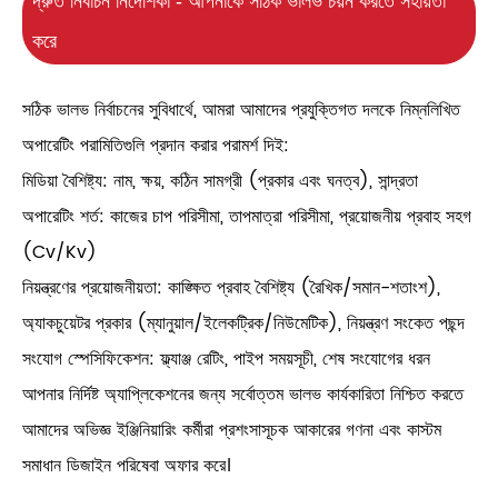
দ্রুত নির্বাচন নির্দেশিকা - আপনাকে সঠিক ভালভ চয়ন করতে সহায়তা
করে
সঠিক ভালভ নির্বাচনের সুবিধার্থে, আমরা আমাদের প্রযুক্তিগত দলকে নিম্নলিখিত
অপারেটিং পরামিতিগুলি প্রদান করার পরামর্শ দিই:
মিডিয়া বৈশিষ্ট্য: নাম, ক্ষয়, কঠিন সামগ্রী (প্রকার এবং ঘনত্ব), সান্দ্রতা
অপারেটিং শর্ত: কাজের চাপ পরিসীমা, তাপমাত্রা পরিসীমা, প্রয়োজনীয় প্রবাহ সহগ
(Cv/Kv)
নিয়ন্ত্রণের প্রয়োজনীয়তা: কাঙ্ক্ষিত প্রবাহ বৈশিষ্ট্য (রৈখিক/সমান-শতাংশ),
অ্যাকচুয়েটর প্রকার (ম্যানুয়াল/ইলেকট্রিক/নিউমেটিক), নিয়ন্ত্রণ সংকেত পছন্দ
সংযোগ স্পেসিফিকেশন: ফ্ল্যাঞ্জ রেটিং, পাইপ সময়সূচী, শেষ সংযোগের ধরন
আপনার নির্দিষ্ট অ্যাপ্লিকেশনের জন্য সর্বোত্তম ভালভ কার্যকারিতা নিশ্চিত করতে
আমাদের অভিজ্ঞ ইঞ্জিনিয়ারিং কর্মীরা প্রশংসাসূচক আকারের গণনা এবং কাস্টম
সমাধান ডিজাইন পরিষেবা অফার করে।