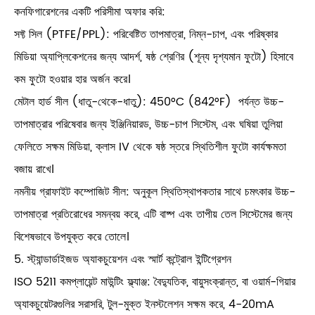
কনফিগারেশনের একটি পরিসীমা অফার করি:
সফ্ট সিল (PTFE/PPL): পরিবেষ্টিত তাপমাত্রা, নিম্ন-চাপ, এবং পরিষ্কার
মিডিয়া অ্যাপ্লিকেশনের জন্য আদর্শ, ষষ্ঠ শ্রেণির (শূন্য দৃশ্যমান ফুটো) হিসাবে
কম ফুটো হওয়ার হার অর্জন করে।
মেটাল হার্ড সীল (ধাতু-থেকে-ধাতু): 450°C (842°F) পর্যন্ত উচ্চ-
তাপমাত্রার পরিষেবার জন্য ইঞ্জিনিয়ারড, উচ্চ-চাপ সিস্টেম, এবং ঘষিয়া তুলিয়া
ফেলিতে সক্ষম মিডিয়া, ক্লাস IV থেকে ষষ্ঠ স্তরে স্থিতিশীল ফুটো কার্যক্ষমতা
বজায় রাখে।
নমনীয় গ্রাফাইট কম্পোজিট সীল: অনুকূল স্থিতিস্থাপকতার সাথে চমৎকার উচ্চ-
তাপমাত্রা প্রতিরোধের সমন্বয় করে, এটি বাষ্প এবং তাপীয় তেল সিস্টেমের জন্য
বিশেষভাবে উপযুক্ত করে তোলে।
5. স্ট্যান্ডার্ডাইজড অ্যাকচুয়েশন এবং স্মার্ট কন্ট্রোল ইন্টিগ্রেশন
ISO 5211 কমপ্লায়েন্ট মাউন্টিং ফ্ল্যাঞ্জ: বৈদ্যুতিক, বায়ুসংক্রান্ত, বা ওয়ার্ম-গিয়ার
অ্যাকচুয়েটরগুলির সরাসরি, টুল-মুক্ত ইনস্টলেশন সক্ষম করে, 4-20mA