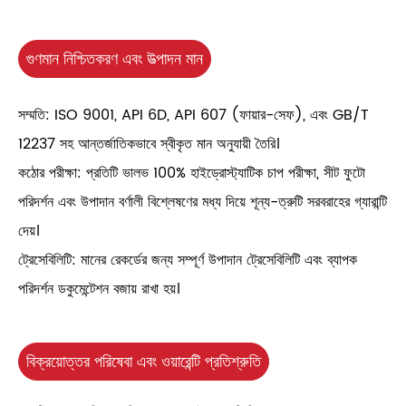
গুণমান নিশ্চিতকরণ এবং উত্পাদন মান
সম্মতি: ISO 9001, API 6D, API 607 ​​(ফায়ার-সেফ), এবং GB/T
12237 সহ আন্তর্জাতিকভাবে স্বীকৃত মান অনুযায়ী তৈরি।
কঠোর পরীক্ষা: প্রতিটি ভালভ 100% হাইড্রোস্ট্যাটিক চাপ পরীক্ষা, সীট ফুটো
পরিদর্শন এবং উপাদান বর্ণালী বিশ্লেষণের মধ্য দিয়ে শূন্য-ত্রুটি সরবরাহের গ্যারান্টি
দেয়।
ট্রেসেবিলিটি: মানের রেকর্ডের জন্য সম্পূর্ণ উপাদান ট্রেসেবিলিটি এবং ব্যাপক
পরিদর্শন ডকুমেন্টেশন বজায় রাখা হয়।
বিক্রয়োত্তর পরিষেবা এবং ওয়ারেন্টি প্রতিশ্রুতি