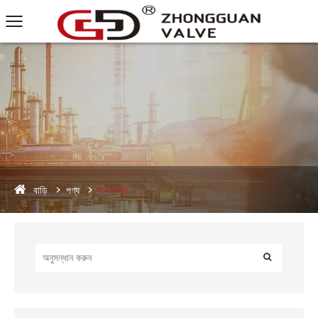
বাড়ি
পণ্য
বল ভালভ