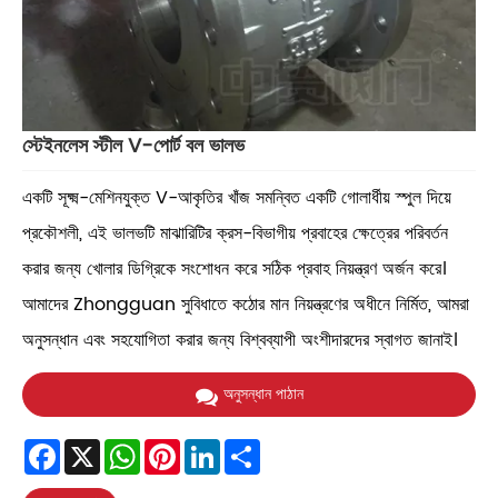
স্টেইনলেস স্টীল V-পোর্ট বল ভালভ
একটি সূক্ষ্ম-মেশিনযুক্ত V-আকৃতির খাঁজ সমন্বিত একটি গোলার্ধীয় স্পুল দিয়ে
প্রকৌশলী, এই ভালভটি মাঝারিটির ক্রস-বিভাগীয় প্রবাহের ক্ষেত্রের পরিবর্তন
করার জন্য খোলার ডিগ্রিকে সংশোধন করে সঠিক প্রবাহ নিয়ন্ত্রণ অর্জন করে।
আমাদের Zhongguan সুবিধাতে কঠোর মান নিয়ন্ত্রণের অধীনে নির্মিত, আমরা
অনুসন্ধান এবং সহযোগিতা করার জন্য বিশ্বব্যাপী অংশীদারদের স্বাগত জানাই।
অনুসন্ধান পাঠান
Facebook
X
WhatsApp
Pinterest
LinkedIn
Share