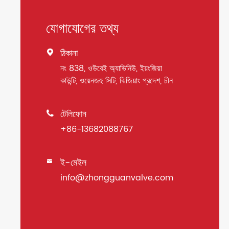
যোগাযোগের তথ্য
ঠিকানা

নং 838, ওউবেই অ্যাভিনিউ, ইয়ংজিয়া
কাউন্টি, ওয়েনজহু সিটি, ঝিজিয়াং প্রদেশ, চীন
টেলিফোন

+86-13682088767
ই-মেইল

info@zhongguanvalve.com