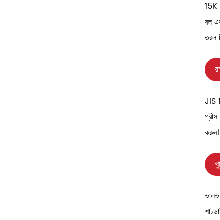
15K প
বল এব
তরল স
রক
JIS 1
গ্রী
করুন।
খু
ভালভ 
শাটডা