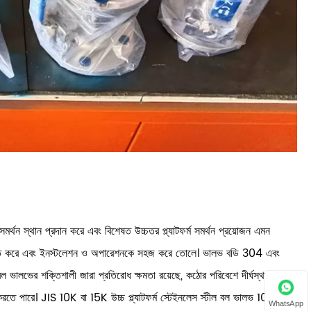
র্থন স্থান প্রদান করে এবং বিশেষত উচ্চতর প্ল্যাটফর্ম সমর্থন প্রয়োজন এমন
 নিশ্চিত করে এবং ইনস্টলেশন ও অপারেশনকে সহজ করে তোলে। ভালভ বডি 304 এবং
ল ভালভের শক্তিশালী জারা প্রতিরোধ ক্ষমতা রয়েছে, কঠোর পরিবেশে দীর্ঘস্থায়ী
োধ করতে পারে। JIS 10K বা 15K উচ্চ প্ল্যাটফর্ম স্টেইনলেস স্টীল বল ভালভ 10K থেকে
WhatsApp