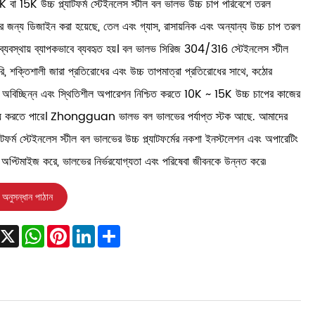
 বা 15K উচ্চ প্ল্যাটফর্ম স্টেইনলেস স্টীল বল ভালভ উচ্চ চাপ পরিবেশে তরল
রণের জন্য ডিজাইন করা হয়েছে, তেল এবং গ্যাস, রাসায়নিক এবং অন্যান্য উচ্চ চাপ তরল
ব্যবস্থায় ব্যাপকভাবে ব্যবহৃত হয়। বল ভালভ সিরিজ 304/316 স্টেইনলেস স্টীল
ৈরি, শক্তিশালী জারা প্রতিরোধের এবং উচ্চ তাপমাত্রা প্রতিরোধের সাথে, কঠোর
 অবিচ্ছিন্ন এবং স্থিতিশীল অপারেশন নিশ্চিত করতে 10K ~ 15K উচ্চ চাপের কাজের
্য করতে পারে। Zhongguan ভালভ বল ভালভের পর্যাপ্ত স্টক আছে. আমাদের
্যাটফর্ম স্টেইনলেস স্টীল বল ভালভের উচ্চ প্ল্যাটফর্মের নকশা ইনস্টলেশন এবং অপারেটিং
 অপ্টিমাইজ করে, ভালভের নির্ভরযোগ্যতা এবং পরিষেবা জীবনকে উন্নত করে৷
অনুসন্ধান পাঠান
acebook
X
WhatsApp
Pinterest
LinkedIn
Share