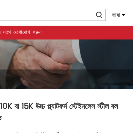
ভাষা
 সাথে যোগাযোগ করুন
10K বা 15K উচ্চ প্ল্যাটফর্ম স্টেইনলেস স্টীল বল
ভ