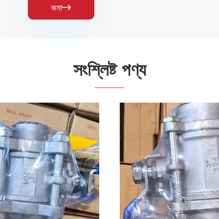
জমা

সংশ্লিষ্ট পণ্য