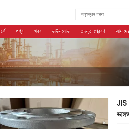
্কে
পণ্য
খবর
ডাউনলোড
তদন্ত প্রেরণ
আমাদের
JIS 
ভাল