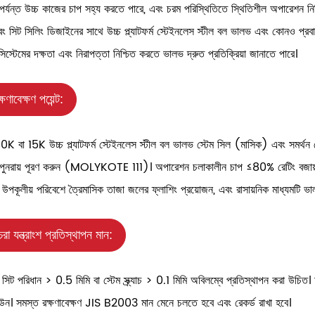
র্যন্ত উচ্চ কাজের চাপ সহ্য করতে পারে, এবং চরম পরিস্থিতিতে স্থিতিশীল অপারেশন নিশ
ং সিট সিলিং ডিজাইনের সাথে উচ্চ প্ল্যাটফর্ম স্টেইনলেস স্টীল বল ভালভ এবং কোনও প্রবাহের 
িস্টেমের দক্ষতা এবং নিরাপত্তা নিশ্চিত করতে ভালভ দ্রুত প্রতিক্রিয়া জানাতে পারে।
্ষণাবেক্ষণ পয়েন্ট:
0K বা 15K উচ্চ প্ল্যাটফর্ম স্টেইনলেস স্টীল বল ভালভ স্টেম সিল (মাসিক) এবং সমর্থন ব
স পুনরায় পূরণ করুন (MOLYKOTE 111)। অপারেশন চলাকালীন চাপ ≤80% রেটিং বজায়
 উপকূলীয় পরিবেশে ত্রৈমাসিক তাজা জলের ফ্লাশিং প্রয়োজন, এবং রাসায়নিক মাধ্যমটি ভ
চরা যন্ত্রাংশ প্রতিস্থাপন মান:
সিট পরিধান > 0.5 মিমি বা স্টেম স্ক্র্যাচ > 0.1 মিমি অবিলম্বে প্রতিস্থাপন করা উচিত
উন। সমস্ত রক্ষণাবেক্ষণ JIS B2003 মান মেনে চলতে হবে এবং রেকর্ড রাখা হবে।