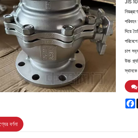
JIS 10K
নিয়ন্ত্
পরিবহন 
দিয়ে ত
পরিবেশে
চাপ সহ
উচ্চ প্ল
স্থানকে
F
্যের বর্ণনা