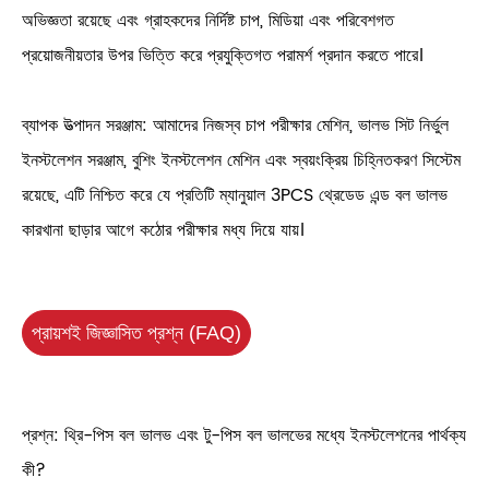
অভিজ্ঞতা রয়েছে এবং গ্রাহকদের নির্দিষ্ট চাপ, মিডিয়া এবং পরিবেশগত
প্রয়োজনীয়তার উপর ভিত্তি করে প্রযুক্তিগত পরামর্শ প্রদান করতে পারে।
ব্যাপক উত্পাদন সরঞ্জাম: আমাদের নিজস্ব চাপ পরীক্ষার মেশিন, ভালভ সিট নির্ভুল
ইনস্টলেশন সরঞ্জাম, বুশিং ইনস্টলেশন মেশিন এবং স্বয়ংক্রিয় চিহ্নিতকরণ সিস্টেম
রয়েছে, এটি নিশ্চিত করে যে প্রতিটি ম্যানুয়াল 3PCS থ্রেডেড এন্ড বল ভালভ
কারখানা ছাড়ার আগে কঠোর পরীক্ষার মধ্য দিয়ে যায়।
প্রায়শই জিজ্ঞাসিত প্রশ্ন (FAQ)
প্রশ্ন: থ্রি-পিস বল ভালভ এবং টু-পিস বল ভালভের মধ্যে ইনস্টলেশনের পার্থক্য
কী?