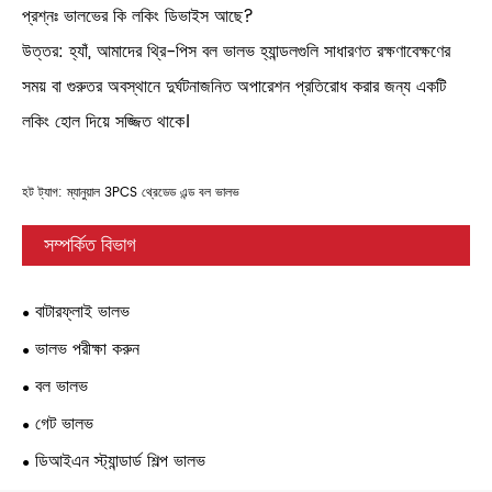
প্রশ্নঃ ভালভের কি লকিং ডিভাইস আছে?
উত্তর: হ্যাঁ, আমাদের থ্রি-পিস বল ভালভ হ্যান্ডলগুলি সাধারণত রক্ষণাবেক্ষণের
সময় বা গুরুতর অবস্থানে দুর্ঘটনাজনিত অপারেশন প্রতিরোধ করার জন্য একটি
লকিং হোল দিয়ে সজ্জিত থাকে।
হট ট্যাগ: ম্যানুয়াল 3PCS থ্রেডেড এন্ড বল ভালভ
সম্পর্কিত বিভাগ
বাটারফ্লাই ভালভ
ভালভ পরীক্ষা করুন
বল ভালভ
গেট ভালভ
ডিআইএন স্ট্যান্ডার্ড শিল্প ভালভ