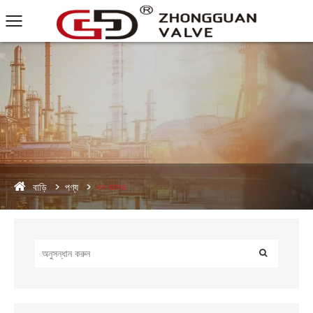
বাড়ি
পণ্য
বল ভালভ