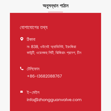
অনুসন্ধান পাঠান
যোগাযোগের তথ্য
ঠিকানা

নং 838, ওউবেই অ্যাভিনিউ, ইয়ংজিয়া
কাউন্টি, ওয়েনজহু সিটি, ঝিজিয়াং প্রদেশ, চীন
টেলিফোন

+86-13682088767
ই-মেইল

info@zhongguanvalve.com