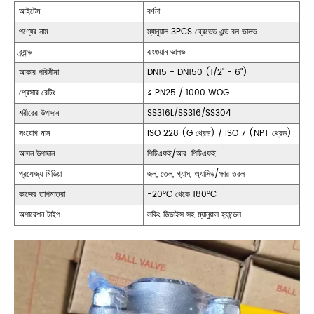
আইটেম
বর্ণনা
পণ্যের নাম
ম্যানুয়াল 3PCS থ্রেডেড এন্ড বল ভালভ
ব্র্যান্ড
ঝংগুয়ান ভালভ
আকার পরিসীমা
DN15 - DN150 (1/2" - 6")
প্রেসার রেটিং
≤ PN25 / 1000 WOG
শরীরের উপাদান
SS316L/SS316/SS304
সংযোগ মান
ISO 228 (G থ্রেড) / ISO 7 (NPT থ্রেড)
আসন উপাদান
পিটিএফই/আর-পিটিএফই
প্রযোজ্য মিডিয়া
জল, তেল, গ্যাস, অ্যাসিড/ক্ষার তরল
কাজের তাপমাত্রা
-20°C থেকে 180°C
অপারেশন টাইপ
লকিং ডিভাইস সহ ম্যানুয়াল হ্যান্ডেল