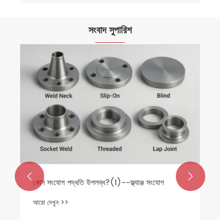
সংবাদ সুপারিশ


কোন সংযোগ পদ্ধতি উপলব্ধ?(1)--ফ্ল্যাঞ্জ সংযোগ
আরো দেখুন >>