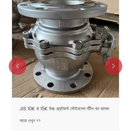


JIS 10K বা 15K উচ্চ প্ল্যাটফর্ম স্টেইনলেস স্টীল বল ভালভ
আরো দেখুন >>