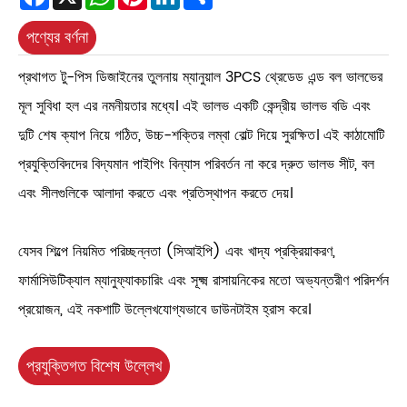
পণ্যের বর্ণনা
প্রথাগত টু-পিস ডিজাইনের তুলনায় ম্যানুয়াল 3PCS থ্রেডেড এন্ড বল ভালভের
মূল সুবিধা হল এর নমনীয়তার মধ্যে। এই ভালভ একটি কেন্দ্রীয় ভালভ বডি এবং
দুটি শেষ ক্যাপ নিয়ে গঠিত, উচ্চ-শক্তির লম্বা বোল্ট দিয়ে সুরক্ষিত। এই কাঠামোটি
প্রযুক্তিবিদদের বিদ্যমান পাইপিং বিন্যাস পরিবর্তন না করে দ্রুত ভালভ সীট, বল
এবং সীলগুলিকে আলাদা করতে এবং প্রতিস্থাপন করতে দেয়।
যেসব শিল্পে নিয়মিত পরিচ্ছন্নতা (সিআইপি) এবং খাদ্য প্রক্রিয়াকরণ,
ফার্মাসিউটিক্যাল ম্যানুফ্যাকচারিং এবং সূক্ষ্ম রাসায়নিকের মতো অভ্যন্তরীণ পরিদর্শন
প্রয়োজন, এই নকশাটি উল্লেখযোগ্যভাবে ডাউনটাইম হ্রাস করে।
প্রযুক্তিগত বিশেষ উল্লেখ