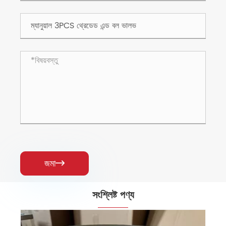
জমা

সংশ্লিষ্ট পণ্য