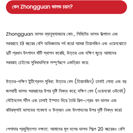
কেন Zhongguan ভালভ চয়ন?
Zhongguan ভালভ ম্যানুফ্যাকচার কোং., লিমিটেড ভালভ উত্পাদন এবং
সরবরাহে 19 বছরের বেশি অভিজ্ঞতার গর্ব করে। আমরা তিয়ানজিন এবং ওয়েনঝোতে
দুটি প্রধান উৎপাদন ঘাঁটি স্থাপন করেছি, উত্তর এবং দক্ষিণ জুড়ে আমাদের
সরবরাহ চেইনের সুবিধাগুলিকে সম্পূর্ণরূপে একত্রিত করে:
উত্তর-দক্ষিণ ইন্টিগ্রেশন সুবিধা: উত্তর বেস (তিয়ানজিন) ঢালাই লোহা এবং বড়
জলবাহী ভালভ সরবরাহের উপর দৃষ্টি নিবদ্ধ করে; দক্ষিণ বেস (ওয়েনঝো ওউবেই)
স্টেইনলেস স্টীল এবং ঢালাই ইস্পাত দিয়ে তৈরি শিল্প-গ্রেড বল ভালভ এবং
বাটারফ্লাই ভালভের গবেষণা ও উন্নয়ন এবং উৎপাদনের উপর দৃষ্টি নিবদ্ধ করে।
পেশাদার প্রযুক্তিগত দক্ষতা: আমাদের মূল দলের ভালভ শিল্পে 20 বছরেরও বেশি