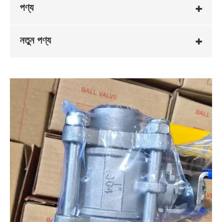
পণ্য
নতুন পণ্য