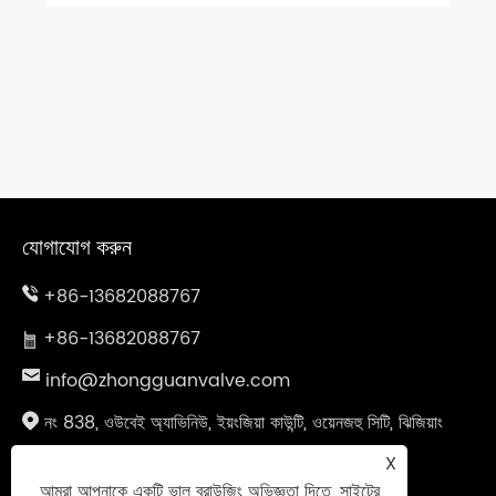
যোগাযোগ করুন
+86-13682088767
+86-13682088767
info@zhongguanvalve.com
নং 838, ওউবেই অ্যাভিনিউ, ইয়ংজিয়া কাউন্টি, ওয়েনজহু সিটি, ঝিজিয়াং
প্রদেশ, চীন
X
আমরা আপনাকে একটি ভাল ব্রাউজিং অভিজ্ঞতা দিতে, সাইটের