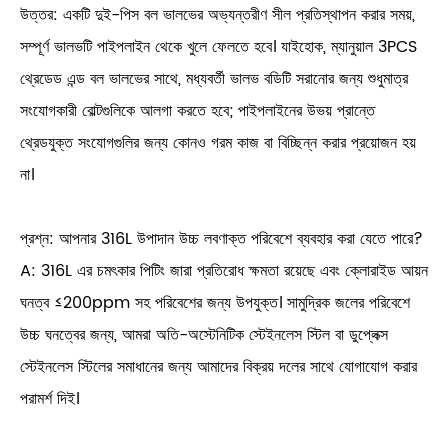
উত্তর: একটি দুই-পিস বল ভালভের অভ্যন্তরীণ সীল প্রতিস্থাপন করার সময়,
সম্পূর্ণ ভালভটি পাইপলাইন থেকে খুলে ফেলতে হবে। যাইহোক, ম্যানুয়াল 3PCS
থ্রেডেড এন্ড বল ভালভের সাথে, মধ্যবর্তী ভালভ বডিটি সরানোর জন্য শুধুমাত্র
সংযোগকারী বোল্টগুলিকে আলগা করতে হবে; পাইপলাইনের উভয় প্রান্তে
থ্রেডযুক্ত সংযোগগুলির জন্য কোনও গরম কাজ বা বিচ্ছিন্ন করার প্রয়োজন হয়
না।
প্রশ্ন: আপনার 316L উপাদান উচ্চ লবণাক্ত পরিবেশে ব্যবহার করা যেতে পারে?
A: 316L এর চমৎকার পিটিং জারা প্রতিরোধ ক্ষমতা রয়েছে এবং ক্লোরাইড আয়ন
ঘনত্ব ≤200ppm সহ পরিবেশের জন্য উপযুক্ত। সামুদ্রিক জলের পরিবেশে
উচ্চ ঘনত্বের জন্য, আমরা অতি-অস্টেনিটিক স্টেইনলেস স্টিল বা ডুপ্লেক্স
স্টেইনলেস স্টিলের সমাধানের জন্য আমাদের বিক্রয় দলের সাথে যোগাযোগ করার
পরামর্শ দিই।