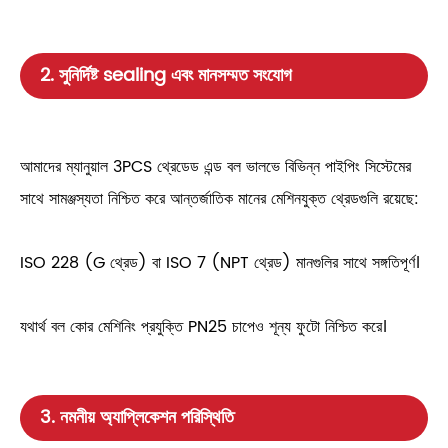
2. সুনির্দিষ্ট sealing এবং মানসম্মত সংযোগ
আমাদের ম্যানুয়াল 3PCS থ্রেডেড এন্ড বল ভালভে বিভিন্ন পাইপিং সিস্টেমের
সাথে সামঞ্জস্যতা নিশ্চিত করে আন্তর্জাতিক মানের মেশিনযুক্ত থ্রেডগুলি রয়েছে:
ISO 228 (G থ্রেড) বা ISO 7 (NPT থ্রেড) মানগুলির সাথে সঙ্গতিপূর্ণ।
যথার্থ বল কোর মেশিনিং প্রযুক্তি PN25 চাপেও শূন্য ফুটো নিশ্চিত করে।
3. নমনীয় অ্যাপ্লিকেশন পরিস্থিতি