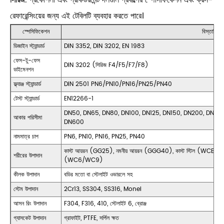
সিরিজ
. প্রকৌশলী এবং প্রকিউরমেন্ট দলগুলি প্রকল্পের স্পেসিফিকেশন এবং ক্রস-
রেফারেন্সিংয়ের জন্য এই টেবিলটি ব্যবহার করতে পারে।
স্পেসিফিকেশন
বিস্তারিত
ডিজাইন স্ট্যান্ডার্ড
DIN 3352, DIN 3202, EN 1983
ফেস-টু-ফেস
DIN 3202 (সিরিজ F4/F5/F7/F8)
ডাইমেনশন
ফ্ল্যাঞ্জ স্ট্যান্ডার্ড
DIN 2501 PN6/PN10/PN16/PN25/PN40
টেস্ট স্ট্যান্ডার্ড
EN12266-1
DN50, DN65, DN80, DN100, DN125, DN150, DN200, DN25
আকার পরিসীমা
DN600
নামমাত্র চাপ
PN6, PN10, PN16, PN25, PN40
কাস্ট আয়রন (GG25), নমনীয় আয়রন (GGG40), কাস্ট স্টিল (WCB), স
শরীরের উপাদান
(WC6/WC9)
কীলক উপাদান
বডির মতো বা স্টেলাইট ওভারলে সহ
স্টেম উপাদান
2Cr13, SS304, SS316, Monel
আসন রিং উপাদান
F304, F316, 410, স্টেলাইট 6, ব্রোঞ্জ
গ্যাসকেট উপাদান
গ্রাফাইট, PTFE, সর্পিল ক্ষত