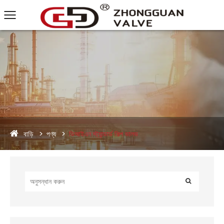
বাড়ি
পণ্য
ডিআইএন স্ট্যান্ডার্ড শিল্প ভালভ