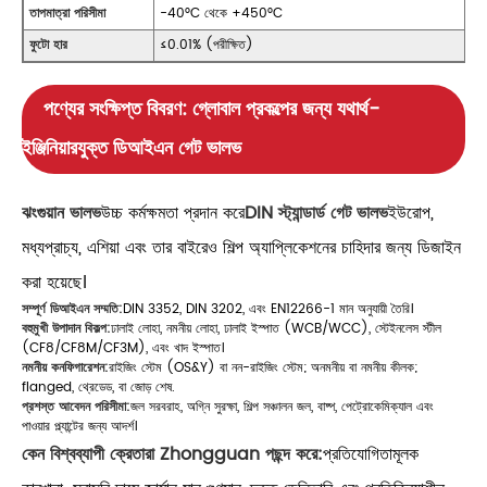
তাপমাত্রা পরিসীমা
-40°C থেকে +450°C
ফুটো হার
≤0.01% (পরীক্ষিত)
পণ্যের সংক্ষিপ্ত বিবরণ: গ্লোবাল প্রকল্পের জন্য যথার্থ-
ইঞ্জিনিয়ারযুক্ত ডিআইএন গেট ভালভ
ঝংগুয়ান ভালভ
উচ্চ কর্মক্ষমতা প্রদান করে
DIN স্ট্যান্ডার্ড গেট ভালভ
ইউরোপ,
মধ্যপ্রাচ্য, এশিয়া এবং তার বাইরেও শিল্প অ্যাপ্লিকেশনের চাহিদার জন্য ডিজাইন
করা হয়েছে।
সম্পূর্ণ ডিআইএন সম্মতি:
DIN 3352, DIN 3202, এবং EN12266-1 মান অনুযায়ী তৈরি।
বহুমুখী উপাদান বিকল্প:
ঢালাই লোহা, নমনীয় লোহা, ঢালাই ইস্পাত (WCB/WCC), স্টেইনলেস স্টীল
(CF8/CF8M/CF3M), এবং খাদ ইস্পাত।
নমনীয় কনফিগারেশন:
রাইজিং স্টেম (OS&Y) বা নন-রাইজিং স্টেম; অনমনীয় বা নমনীয় কীলক;
flanged, থ্রেডেড, বা জোড় শেষ.
প্রশস্ত আবেদন পরিসীমা:
জল সরবরাহ, অগ্নি সুরক্ষা, শিল্প সঞ্চালন জল, বাষ্প, পেট্রোকেমিক্যাল এবং
পাওয়ার প্ল্যান্টের জন্য আদর্শ।
কেন বিশ্বব্যাপী ক্রেতারা Zhongguan পছন্দ করে:
প্রতিযোগিতামূলক