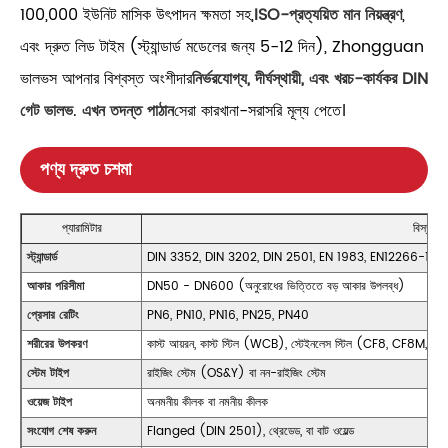
100,000 ইউনিট মাসিক উৎপাদন ক্ষমতা সহ,
ISO-প্রত্যয়িত মান নিয়ন্ত্রণ
,
এবং দ্রুত লিড টাইম (স্ট্যান্ডার্ড মডেলের জন্য 5-12 দিন), Zhongguan
ভালভস আপনার বিশ্বস্ত অংশীদার
নির্ভরযোগ্য, দীর্ঘস্থায়ী, এবং খরচ-কার্যকর DIN
গেট ভালভ
.
এখন তদন্ত পাঠান
সেরা কারখানা-সরাসরি মূল্য পেতে।
পণ্য দ্রুত চশমা
প্যারামিটার
বিস্তারি
স্ট্যান্ডার্ড
DIN 3352, DIN 3202, DIN 2501, EN 1983, EN12266-1
আকার পরিসীমা
DN50 - DN600 (অনুরোধের ভিত্তিতে বড় আকার উপলব্ধ)
প্রেসার রেটিং
PN6, PN10, PN16, PN25, PN40
শরীরের উপকরণ
কাস্ট আয়রন, কাস্ট স্টিল (WCB), স্টেইনলেস স্টিল (CF8, CF8M, CF3M
স্টেম টাইপ
রাইজিং স্টেম (OS&Y) বা নন-রাইজিং স্টেম
ওয়েজ টাইপ
অনমনীয় কীলক বা নমনীয় কীলক
সংযোগ শেষ করুন
Flanged (DIN 2501), থ্রেডেড, বা বাট ওয়েল্ড