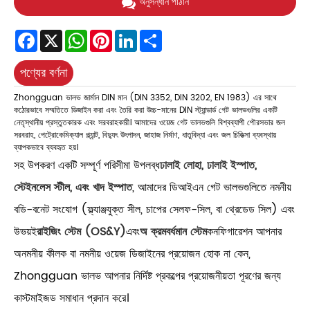
অনুসন্ধান পাঠান
Facebook
X
WhatsApp
Pinterest
LinkedIn
Share
পণ্যের বর্ণনা
Zhongguan ভালভ জার্মান DIN মান (DIN 3352, DIN 3202, EN 1983) এর সাথে
কঠোরভাবে সম্মতিতে ডিজাইন করা এবং তৈরি করা উচ্চ-মানের DIN স্ট্যান্ডার্ড গেট ভালভগুলির একটি
নেতৃস্থানীয় প্রস্তুতকারক এবং সরবরাহকারী। আমাদের ওয়েজ গেট ভালভগুলি বিশ্বব্যাপী পৌরসভার জল
সরবরাহ, পেট্রোকেমিক্যাল প্ল্যান্ট, বিদ্যুৎ উৎপাদন, জাহাজ নির্মাণ, ধাতুবিদ্যা এবং জল চিকিত্সা ব্যবস্থায়
ব্যাপকভাবে ব্যবহৃত হয়।
সহ উপকরণ একটি সম্পূর্ণ পরিসীমা উপলব্ধ
ঢালাই লোহা, ঢালাই ইস্পাত,
স্টেইনলেস স্টীল, এবং খাদ ইস্পাত
, আমাদের ডিআইএন গেট ভালভগুলিতে নমনীয়
বডি-বনেট সংযোগ (ফ্ল্যাঞ্জযুক্ত সীল, চাপের সেলফ-সিল, বা থ্রেডেড সিল) এবং
উভয়ই
রাইজিং স্টেম (OS&Y)
এবং
অ ক্রমবর্ধমান স্টেম
কনফিগারেশন আপনার
অনমনীয় কীলক বা নমনীয় ওয়েজ ডিজাইনের প্রয়োজন হোক না কেন,
Zhongguan ভালভ আপনার নির্দিষ্ট প্রকল্পের প্রয়োজনীয়তা পূরণের জন্য
কাস্টমাইজড সমাধান প্রদান করে।