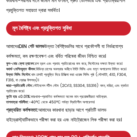
কারখানা-সরাসরি দামে জার্মান মান গুণমান, দ্রুত ডেলিভারি এবং প্রতিক্রিয়াশীল
প্রযুক্তিগত সহায়তা দ্বারা সমর্থিত।
মূল বৈশিষ্ট্য এবং প্রযুক্তিগত সুবিধা
আমাদের
DIN গেট ভালভ
উন্নত বৈশিষ্ট্যগুলির সাথে প্রকৌশলী যা নির্ভরযোগ্য
কর্মক্ষমতা, কম রক্ষণাবেক্ষণ এবং বর্ধিত পরিষেবা জীবন নিশ্চিত করে।
ফুল-বোর ফ্লো চ্যানেল:
চাপ ড্রপ এবং প্রবাহ প্রতিরোধের কম করে, সিস্টেমের দক্ষতা উন্নত করে।
যথার্থ-মেশিনযুক্ত কীলক:
বিভিন্ন চাপের অবস্থার অধীনে টাইট সিলিং এবং মসৃণ অপারেশন নিশ্চিত করে।
উন্নত সিলিং সিস্টেম:
খাদ ঢালাই প্রযুক্তি দিয়ে চিকিত্সা করা ওয়েজ সিলিং পৃষ্ঠ (স্টেলাইট, 410, F304,
F316, বা ব্রোঞ্জ উপলব্ধ)।
জারা-প্রতিরোধী স্টেম:
স্টেইনলেস স্টীল স্টেম (2Cr13, SS304, SS316) নমন, মরিচা, এবং ব্যর্থতা
প্রতিরোধ করে।
ফুটো হার ≤0.01%:
কারখানা-প্রমাণিত কর্মক্ষমতা অনেক মান প্রয়োজনীয়তা অতিক্রম.
তাপমাত্রা পরিসীমা:
-40°C থেকে 450°C পর্যন্ত স্থিতিশীল অপারেশন।
প্রত্যয়িত কর্মক্ষমতা:
আমাদের কারখানা ছাড়ার আগে প্রতিটি ভালভ
হাইড্রোস্ট্যাটিকভাবে পরীক্ষা করা হয় এবং নাইট্রোজেন লিক পরীক্ষা করা হয়।