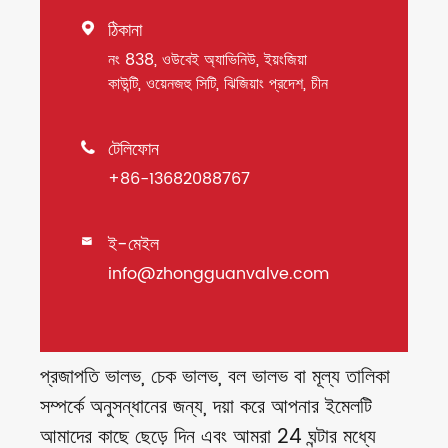
ঠিকানা

নং 838, ওউবেই অ্যাভিনিউ, ইয়ংজিয়া
কাউন্টি, ওয়েনজহু সিটি, ঝিজিয়াং প্রদেশ, চীন
টেলিফোন

+86-13682088767
ই-মেইল

info@zhongguanvalve.com
প্রজাপতি ভালভ, চেক ভালভ, বল ভালভ বা মূল্য তালিকা
সম্পর্কে অনুসন্ধানের জন্য, দয়া করে আপনার ইমেলটি
আমাদের কাছে ছেড়ে দিন এবং আমরা 24 ঘন্টার মধ্যে