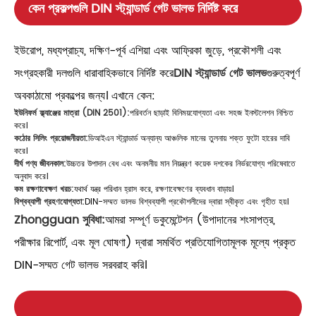
কেন প্রকল্পগুলি DIN স্ট্যান্ডার্ড গেট ভালভ নির্দিষ্ট করে
ইউরোপ, মধ্যপ্রাচ্য, দক্ষিণ-পূর্ব এশিয়া এবং আফ্রিকা জুড়ে, প্রকৌশলী এবং
সংগ্রহকারী দলগুলি ধারাবাহিকভাবে নির্দিষ্ট করে
DIN স্ট্যান্ডার্ড গেট ভালভ
গুরুত্বপূর্ণ
অবকাঠামো প্রকল্পের জন্য। এখানে কেন:
ইউনিফর্ম ফ্ল্যাঞ্জের মাত্রা (DIN 2501):
পরিবর্তন ছাড়াই বিনিময়যোগ্যতা এবং সহজ ইনস্টলেশন নিশ্চিত
করে।
কঠোর সিলিং প্রয়োজনীয়তা:
ডিআইএন স্ট্যান্ডার্ড অন্যান্য আঞ্চলিক মানের তুলনায় শক্ত ফুটো হারের দাবি
করে।
দীর্ঘ পণ্য জীবনকাল:
উচ্চতর উপাদান বেধ এবং অনমনীয় মান নিয়ন্ত্রণ কয়েক দশকের নির্ভরযোগ্য পরিষেবাতে
অনুবাদ করে।
কম রক্ষণাবেক্ষণ খরচ:
যথার্থ যন্ত্র পরিধান হ্রাস করে, রক্ষণাবেক্ষণের ব্যবধান বাড়ায়।
বিশ্বব্যাপী গ্রহণযোগ্যতা:
DIN-সম্মত ভালভ বিশ্বব্যাপী প্রকৌশলীদের দ্বারা স্বীকৃত এবং গৃহীত হয়।
Zhongguan সুবিধা:
আমরা সম্পূর্ণ ডকুমেন্টেশন (উপাদানের শংসাপত্র,
পরীক্ষার রিপোর্ট, এবং মূল ঘোষণা) দ্বারা সমর্থিত প্রতিযোগিতামূলক মূল্যে প্রকৃত
DIN-সম্মত গেট ভালভ সরবরাহ করি।