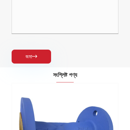
জমা

সংশ্লিষ্ট পণ্য
DIN সুইং টাইপ চেক ভালভ
আরো দেখুন >>