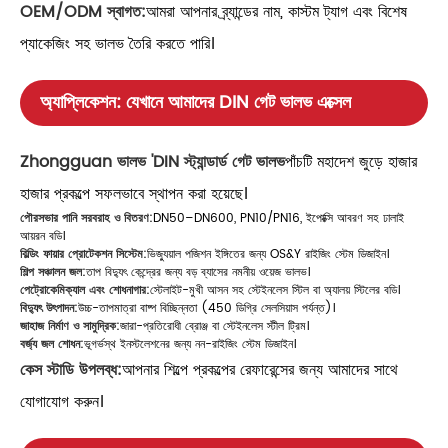
OEM/ODM স্বাগত:
আমরা আপনার ব্র্যান্ডের নাম, কাস্টম ট্যাগ এবং বিশেষ
প্যাকেজিং সহ ভালভ তৈরি করতে পারি।
অ্যাপ্লিকেশন: যেখানে আমাদের DIN গেট ভালভ এক্সেল
Zhongguan ভালভ 'DIN স্ট্যান্ডার্ড গেট ভালভ
পাঁচটি মহাদেশ জুড়ে হাজার
হাজার প্রকল্পে সফলভাবে স্থাপন করা হয়েছে।
পৌরসভার পানি সরবরাহ ও বিতরণ:
DN50–DN600, PN10/PN16, ইপোক্সি আবরণ সহ ঢালাই
আয়রন বডি।
বিল্ডিং ফায়ার প্রোটেকশন সিস্টেম:
ভিজ্যুয়াল পজিশন ইঙ্গিতের জন্য OS&Y রাইজিং স্টেম ডিজাইন।
শিল্প সঞ্চালন জল:
তাপ বিদ্যুৎ কেন্দ্রের জন্য বড় ব্যাসের নমনীয় ওয়েজ ভালভ।
পেট্রোকেমিক্যাল এবং শোধনাগার:
স্টেলাইট-মুখী আসন সহ স্টেইনলেস স্টিল বা অ্যালয় স্টিলের বডি।
বিদ্যুৎ উৎপাদন:
উচ্চ-তাপমাত্রা বাষ্প বিচ্ছিন্নতা (450 ডিগ্রি সেলসিয়াস পর্যন্ত)।
জাহাজ নির্মাণ ও সামুদ্রিক:
জারা-প্রতিরোধী ব্রোঞ্জ বা স্টেইনলেস স্টীল ট্রিম।
বর্জ্য জল শোধন:
ভূগর্ভস্থ ইনস্টলেশনের জন্য নন-রাইজিং স্টেম ডিজাইন।
কেস স্টাডি উপলব্ধ:
আপনার শিল্পে প্রকল্পের রেফারেন্সের জন্য আমাদের সাথে
যোগাযোগ করুন।