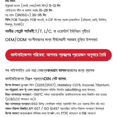
লিড টাইম:
স্ট্যান্ডার্ড মডেল (ঢালাই লোহা/কাস্ট স্টিল):
5-12 দিন
স্টেইনলেস স্টীল বা কাস্টম অর্ডার:
15-28 দিন
বড় ব্যাস (DN350+):
20-35 দিন
শিপিং:
FOB Tianjin, FOB সাংহাই, বা CIF বিশ্বের প্রধান বন্দরগুলিতে (রটারডাম, দুবাই, হিউস্টন,
সিঙ্গাপুর, ইত্যাদি)।
নমনীয় পেমেন্ট শর্তাবলী:
T/T, L/C, বা ওয়েস্টার্ন ইউনিয়ন গৃহীত।
OEM/ODM অংশীদারদের জন্য দীর্ঘমেয়াদী সরবরাহ চুক্তি উপলব্ধ।
কাস্টমাইজেশন পরিষেবা: আপনার প্রকল্পের প্রয়োজন অনুসারে তৈরি
সব পাইপলাইন এক নয়। সেজন্য
ঝংগুয়ান ভালভ
আমাদের জন্য ব্যাপক
কাস্টমাইজেশন বিকল্প প্রস্তাব
DIN গেট ভালভ
.
বিশেষ উপকরণ:
ডুপ্লেক্স স্টিল (2205/2507), Hastelloy C276, Inconel, Titanium.
নন-স্ট্যান্ডার্ড ফেস-টু-ফেস মাত্রা:
বিদ্যমান পাইপিং সিস্টেম retrofitting জন্য উপলব্ধ.
নিম্ন-তাপমাত্রা সংস্করণ:
-196°C পর্যন্ত ক্রায়োজেনিক অ্যাপ্লিকেশনের জন্য ডিজাইন করা হয়েছে
(LCB/LCC উপকরণ সহ)।
উচ্চ-তাপমাত্রা সংস্করণ:
650 ডিগ্রি সেলসিয়াস পর্যন্ত গ্রাফাইট সিল এবং অ্যালয় স্টিল বডি সহ।
আগুন-নিরাপদ ডিজাইন:
API 607 ​​/ ISO 10497 প্রত্যয়িত অগ্নি-নিরাপদ সংস্করণ উপলব্ধ।
বিশেষ আবরণ:
আক্রমনাত্মক মিডিয়ার জন্য ইপোক্সি লেপ, PTFE আস্তরণ বা FBE আবরণ।