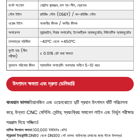
বনেট সংযোগ
বোল্টেড ফ্ল্যাঞ্জড, চাপ স্ব-সীল, থ্রেডেড
স্টেম টাইপ
রাইজিং স্টেম (OS&Y) / নন-রাইজিং স্টেম
ওয়েজ টাইপ
অনমনীয় কীলক / নমনীয় কীলক
অপারেশন
হ্যান্ডহুইল, গিয়ার অপারেটর, ইলেকট্রিক অ্যাকচুয়েটর, নিউমেটিক অ্যাকচুয়েটর
তাপমাত্রা পরিসীমা
-40°C থেকে +450°C
ফুটো হার (সীল
≤ 0.01% রেট করা ক্ষমতা
পরীক্ষা)
ন্যূনতম পরিষেবা জীবন
স্বাভাবিক অপারেটিং অবস্থার অধীনে 5-10 বছর
উৎপাদন ক্ষমতা এবং দ্রুত ডেলিভারি
ঝংগুয়ান ভালভ
তিয়ানজিন এবং ওয়েনঝোতে দুটি প্রধান উৎপাদন ঘাঁটি পরিচালনা
করে, উন্নত CNC মেশিনিং সেন্টার, স্বয়ংক্রিয় সমাবেশ লাইন এবং নির্ভুল পরীক্ষার
সরঞ্জাম দিয়ে সজ্জিত।
মাসিক উৎপাদন ক্ষমতা:
100,000 ইউনিটের বেশি।
স্ট্যান্ডার্ড ইনভেন্টরি:
DN80 থেকে DN300 গেট ভালভ অবিলম্বে চালানের জন্য স্টকে উপলব্ধ।