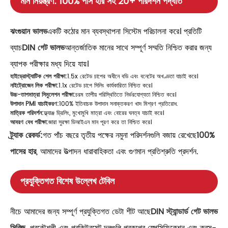
মান নিয়ন্ত্রণ: 100% পাস হার সহ 20+ পরিদর্শন পদ্ধতি
ঝংগুয়ান ভালভ
একটি কঠোর মান ব্যবস্থাপনা সিস্টেম পরিচালনা করে। প্রতিটি
ব্যাচ
DIN গেট ভালভ
আন্তর্জাতিক মানের সাথে সম্পূর্ণ সম্মতি নিশ্চিত করার জন্য
ব্যাপক পরীক্ষার মধ্য দিয়ে যায়।
হাইড্রোস্ট্যাটিক শেল পরীক্ষা:
1.5x রেটেড চাপের অধীনে বডি এবং বনেটের অখণ্ডতা যাচাই করে।
নাইট্রোজেন লিক পরীক্ষা:
1.1x রেটেড চাপে সিলিং কার্যকারিতা নিশ্চিত করে।
উচ্চ-তাপমাত্রা সিমুলেশন পরীক্ষা:
চরম তাপীয় পরিস্থিতিতে নির্ভরযোগ্যতা নিশ্চিত করে।
উপাদান PMI যাচাইকরণ:
100% ইতিবাচক উপাদান সনাক্তকরণ খাদ মিশ্রণ প্রতিরোধ.
মাত্রিক পরিদর্শন:
ফ্ল্যাঞ্জ ড্রিলিং, মুখোমুখি মাত্রা এবং বোরের ঘনত্ব যাচাই করে।
আবরণ বেধ পরীক্ষা:
জারা সুরক্ষা ডিআইএন মান পূরণ করে তা নিশ্চিত করে।
ট্র্যাক রেকর্ড:
গত পাঁচ বছরে তৃতীয় পক্ষের নমুনা পরিদর্শনগুলি বজায় রেখেছে
100%
পাসের হার
, আমাদের উত্পাদন ধারাবাহিকতা এবং গুণমান প্রতিশ্রুতি প্রদর্শন.
প্রযুক্তিগত বিশেষ উল্লেখ টেবিল
নীচে আমাদের জন্য সম্পূর্ণ প্রযুক্তিগত ডেটা শীট আছে
DIN স্ট্যান্ডার্ড গেট ভালভ