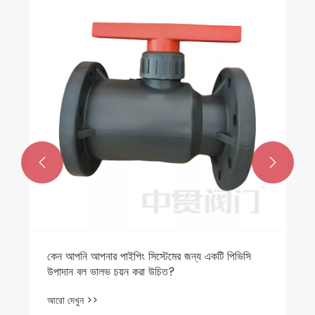
ঝংগুয়ান ভালভের পণ্যগুলির একটি ব্যাচ বিদেশে সফলভাবে
রফতানি করা হয়েছে!
আরো দেখুন >>

