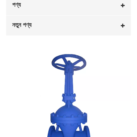
পণ্য
নতুন পণ্য