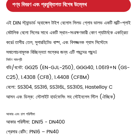
পণ্য বিবরণ এবং প্রযুক্তিগত বিশেষ উল্লেখ
এই DIN স্ট্যান্ডার্ড অ্যাঙ্গেল টাইপ বেলোস সিলড গ্লোব ভালভ একটি মাল্টি-প্লাই
মেটালিক বেলো সিলের সাথে একটি স্থান-সংরক্ষণকারী কোণ প্যাটার্নকে একত্রিত
করে। তাপীয় তেল, সুপারহিটেড বাষ্প, এবং বিপজ্জনক গ্যাস সিস্টেমে
সমালোচনামূলক বিচ্ছিন্নতা শুল্কের জন্য এটি পছন্দের পছন্দ।
নির্মাণ সামগ্রী
বডি/বনেট: GG25 (EN-GJL-250), GGG40, 1.0619+N (GS-
C25), 1.4308 (CF8), 1.4408 (CF8M)
বেলো: SS304, SS316, SS316L, SS310S, Hastelloy C
আসন এবং ডিস্ক: স্টেলাইট হার্ডফেসিং সহ স্টেইনলেস স্টিল (ঐচ্ছিক)
আকার এবং চাপ পরিসীমা
আকার পরিসীমা: DN15 - DN400
প্রেসার রেটিং: PN16 – PN40