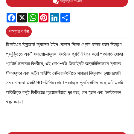
অনুসন্ধান পাঠান
Facebook
X
WhatsApp
Pinterest
LinkedIn
Share
পণ্যের বর্ণনা
ডিআইএন স্ট্যান্ডার্ড অ্যাঙ্গেল টাইপ বেলোস সিলড গ্লোব ভালভ তরল নিয়ন্ত্রণ
প্রযুক্তিতে একটি সমালোচনামূলক বিবর্তনের প্রতিনিধিত্ব করে। প্রথাগত সোজা-
প্যাটার্ন ভালভের বিপরীতে, এই কোণ-বডি ডিজাইনটি অন্তর্নিহিতভাবে স্থানের
সীমাবদ্ধতা এবং জটিল পাইপিং নেটওয়ার্কগুলিতে সাধারণ নিষ্কাশন চ্যালেঞ্জগুলি
সমাধান করে। একটি 90-ডিগ্রি কোণে প্রবাহকে পুনঃনির্দেশিত করে, এটি একটি
অতিরিক্ত কনুই ফিটিংয়ের প্রয়োজনীয়তা দূর করে, চাপ হ্রাস এবং ইনস্টলেশন
খরচ কমায়।