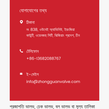
যোগাযোগের তথ্য
ঠিকানা

নং 838, ওউবেই অ্যাভিনিউ, ইয়ংজিয়া
কাউন্টি, ওয়েনজহু সিটি, ঝিজিয়াং প্রদেশ, চীন
টেলিফোন

+86-13682088767
ই-মেইল

info@zhongguanvalve.com
প্রজাপতি ভালভ, চেক ভালভ, বল ভালভ বা মূল্য তালিকা