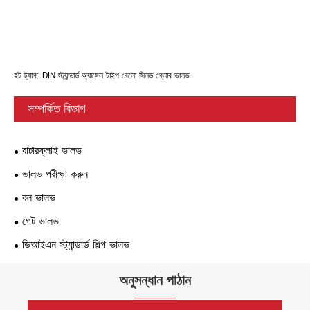
হট ট্যাগ: DIN স্ট্যান্ডার্ড অ্যাঙ্গেল টাইপ বেলো সিলড গ্লোব ভালভ
সম্পর্কিত বিভাগ
বাটারফ্লাই ভালভ
ভালভ পরীক্ষা করুন
বল ভালভ
গেট ভালভ
ডিআইএন স্ট্যান্ডার্ড শিল্প ভালভ
অনুসন্ধান পাঠান