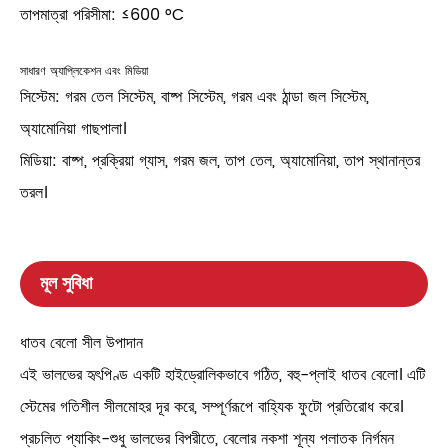
তাপমাত্রা পরিসীমা: ≤600 °C
সাধারণ অ্যাপ্লিকেশন এবং মিডিয়া
সিস্টেম: গরম তেল সিস্টেম, বাষ্প সিস্টেম, গরম এবং ঠান্ডা জল সিস্টেম,
অ্যামোনিয়া গাছপালা।
মিডিয়া: বাষ্প, প্রক্রিয়া গ্যাস, গরম জল, তাপ তেল, অ্যামোনিয়া, তাপ স্থানান্তর
তরল।
মূল সুবিধা
ধাতব বেলো সীল উপাদান
এই ভালভের হৃৎপিণ্ড একটি হাইড্রোলিকভাবে গঠিত, বহু-প্লাই ধাতব বেলো। এটি
স্টেমের গতিশীল সীলমোহর দূর করে, সম্পূর্ণরূপে বাহ্যিক ফুটো প্রতিরোধ করে।
প্রচলিত প্যাকিং-শুধু ভালভের বিপরীতে, বেলোর নকশা শূন্য পলাতক নির্গমন