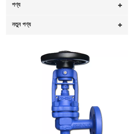
পণ্য
নতুন পণ্য