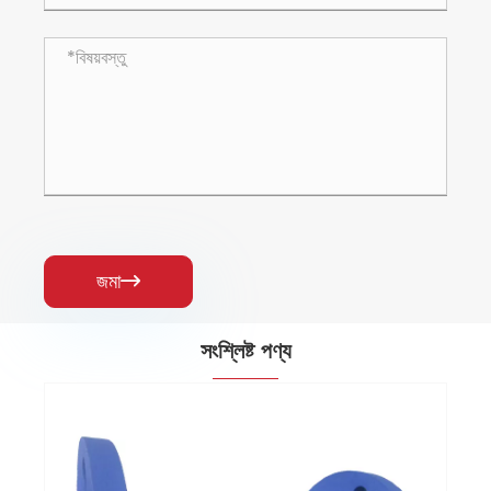
জমা

সংশ্লিষ্ট পণ্য