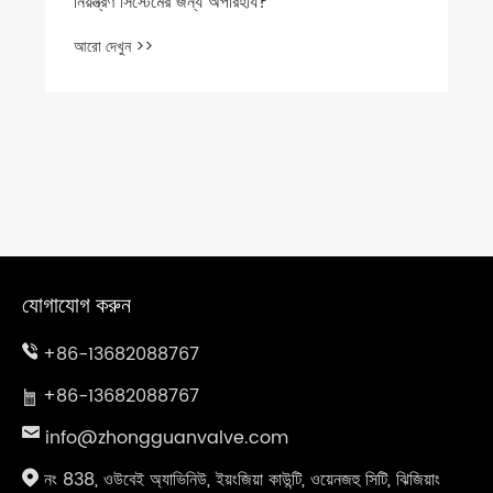
নিয়ন্ত্রণ সিস্টেমের জন্য অপরিহার্য?
আরো দেখুন >>
যোগাযোগ করুন
+86-13682088767
+86-13682088767
info@zhongguanvalve.com
নং 838, ওউবেই অ্যাভিনিউ, ইয়ংজিয়া কাউন্টি, ওয়েনজহু সিটি, ঝিজিয়াং