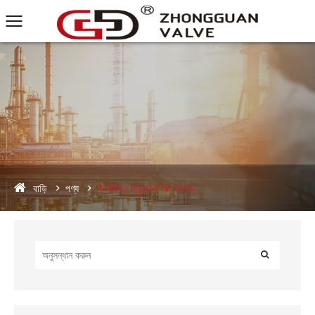
বাড়ি
পণ্য
ডিআইএন স্ট্যান্ডার্ড শিল্প ভালভ