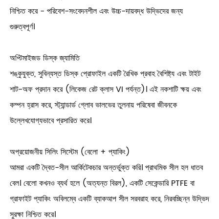
নিশ্চিত করে - পরিবেশ-সংবেদনশীল এবং উচ্চ-দায়বদ্ধ উদ্ভিদের জন্য
গুরুত্বপূর্ণ।
অপ্টিমাইজড ডিস্ক জ্যামিতি
শঙ্কুযুক্ত, সুবিন্যস্ত ডিস্ক প্রোফাইল একটি রৈখিক প্রবাহ বৈশিষ্ট্য এবং টাইট
শাট-অফ প্রদান করে (লিকেজ রেট ক্লাস VI পর্যন্ত)। এই নকশাটি ক্ষয় এবং
কম্পন হ্রাস করে, স্ট্যান্ডার্ড গ্লোব ভালভের তুলনায় পরিষেবা জীবনকে
উল্লেখযোগ্যভাবে প্রসারিত করে।
অপ্রয়োজনীয় সিলিং সিস্টেম (বেলো + প্যাকিং)
আমরা একটি দ্বৈত-সীল আর্কিটেকচার অন্তর্ভুক্ত করি। প্রাথমিক সীল হল ধাতব
বেল। বেলো কখনও ব্যর্থ হলে (অত্যন্ত বিরল), একটি সেকেন্ডারি PTFE বা
গ্রাফাইট প্যাকিং অবিলম্বে একটি ব্যাকআপ সীল সরবরাহ করে, নিরবচ্ছিন্ন উদ্ভিদ
সুরক্ষা নিশ্চিত করে।